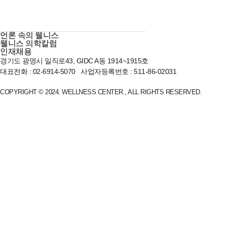
기업검진 상담
웰니스 의학칼럼
커뮤니티
인재채용
공지사항
STAR IN 웰니스
언론 속의 웰니스
웰니스 의학칼럼
인재채용
경기도 광명시 일직로43, GIDC A동 1914~1915호
대표전화 : 02-6914-5070
사업자등록번호 : 511-86-02031
COPYRIGHT © 2024. WELLNESS CENTER.,
ALL RIGHTS RESERVED.