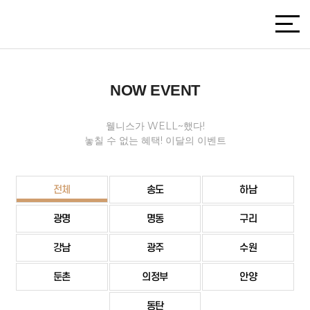
NOW EVENT
웰니스가 WELL~했다!
놓칠 수 없는 혜택! 이달의 이벤트
전체
송도
하남
광명
명동
구리
강남
광주
수원
둔촌
의정부
안양
동탄